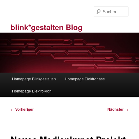
Zum
primären
Such
Inhalt
springen
blink*gestalten Blog
Hauptmenü
Homepage Blinkgestalten
Homepage Elektrohase
Homepage ElektroKlon
Beitragsnavigation
←
Vorheriger
Nächster
→