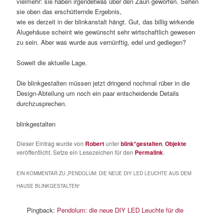
vielmehr: sie haben irgendetwas über den Zaun geworfen. Sehen
sie oben das erschütternde Ergebnis,
wie es derzeit in der blinkanstalt hängt. Gut, das billig wirkende
Alugehäuse scheint wie gewünscht sehr wirtschaftlich gewesen
zu sein. Aber was wurde aus vernünftig, edel und gediegen?
Soweit die aktuelle Lage.
Die blinkgestalten müssen jetzt dringend nochmal rüber in die
Design-Abteilung um noch ein paar entscheidende Details
durchzusprechen.
blinkgestalten
Dieser Eintrag wurde von
Robert
unter
blink*gestalten
,
Objekte
veröffentlicht. Setze ein Lesezeichen für den
Permalink
.
EIN KOMMENTAR ZU „
PENDOLUM: DIE NEUE DIY LED LEUCHTE AUS DEM
HAUSE BLINKGESTALTEN
“
Pingback:
Pendolum: die neue DIY LED Leuchte für die