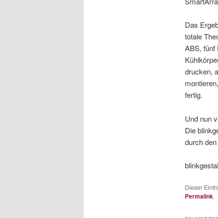
SmartArray
Das Ergebn
totale Th
ABS, fünf 
Kühlkörpe
drucken, a
montieren
fertig.
Und nun v
Die blinkg
durch den
blinkgesta
Dieser Eint
Permalink
.