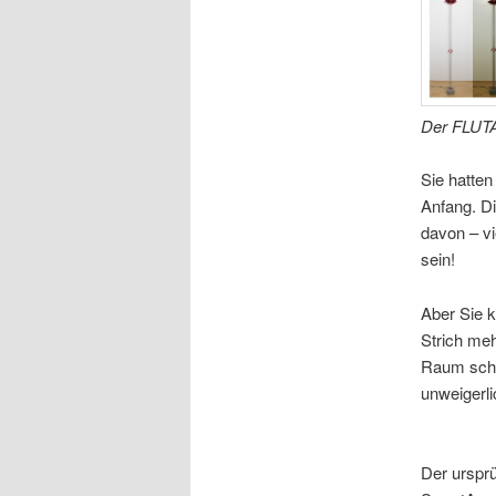
Der FLUTA 
Sie hatten
Anfang. D
davon – v
sein!
Aber Sie k
Strich meh
Raum schwe
unweigerli
Der ursprü