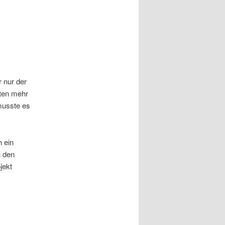
 nur der
lten mehr
musste es
h ein
h den
jekt