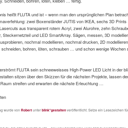
. Schneiden, bohren, löten, kleben … fertig.
is heißt FLUTA und ist – wenn man den ursprünglichen Plan betrach
emaverfehlung: zwei Boxenständer JUTIS von IKEA, sechs 3D Prints
Lasercuts aus transparent rotem Acryl, zwei Alurohre, zehn Schraub
r, Steckernetzteil und LED SmartArray. Sägen, messen, 3D modellier
usprobieren, nochmal modellieren, nochmal drucken, 2D modellieren,
, schneiden, bohren, löten, schrauben … und schon wenige Wochen 
erströmt FLUTA sein schneeweisses High-Power LED Licht in der blin
estalten sitzen über den Skizzen für die nächsten Projekte, lassen de
 Raum streifen und erwarten die nächste Erleuchtung …
lten
rag wurde von
Robert
unter
blink*gestalten
veröffentlicht. Setze ein Lesezeichen fü