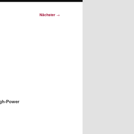
Nächster
→
igh-Power