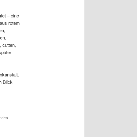
tet – eine
 aus rotem
en,
en,
 cutten,
später
kanstalt.
n Blick
r den